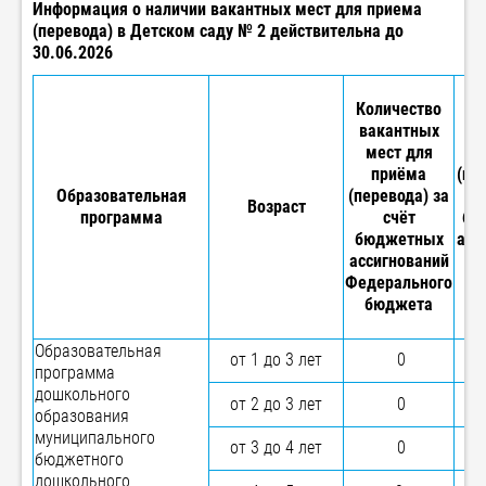
Информация о наличии вакантных мест для приема
(перевода) в Детском саду № 2 действительна до
30.06.2026
Ко
Количество
ва
вакантных
м
мест для
приёма
(пе
Образовательная
(перевода) за
Возраст
программа
счёт
бю
бюджетных
асс
ассигнований
б
Федерального
с
бюджета
Ро
Фе
Образовательная
от 1 до 3 лет
0
программа
дошкольного
от 2 до 3 лет
0
образования
муниципального
от 3 до 4 лет
0
бюджетного
дошкольного