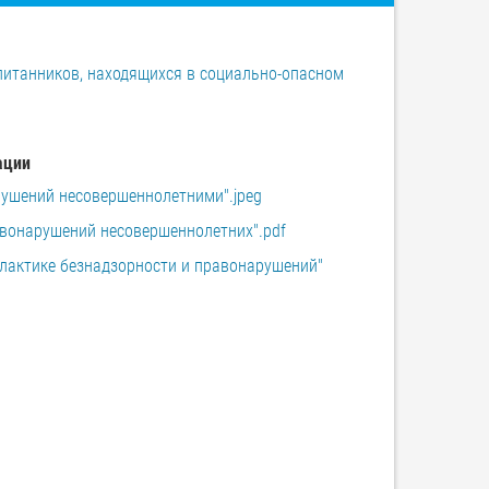
итанников, находящихся в социально-опасном
ации
рушений несовершеннолетними".jpeg
авонарушений несовершеннолетних".pdf
лактике безнадзорности и правонарушений"