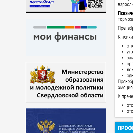
взросл
Психич
тормоз
Пренеб
К психи
от
уг
за
пр
ло
од
Пренеб
эмоцио
К прен
от
от
ПРОФ