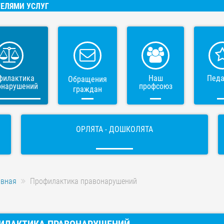
ЕЛЯМИ УСЛУГ
филактика
Наш
Педа
Обращения
онарушений
профсоюз
граждан
ОРЛЯТА - ДОШКОЛЯТА
авная
Профилактика правонарушений