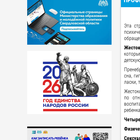
ПРОФ
Эта ст
психич
обраще
Жесток
которы
детскую
Пренеб
сна, ги
ласки, 
Жесток
по отн
воспит
ребенка
Четыре
Физиче
Сексуа