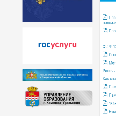
Пла
полож
Пор
ФЗ № 1
Осн
Мет
Ранняя
Как спа
Пам
Пам
"Ка
Бук