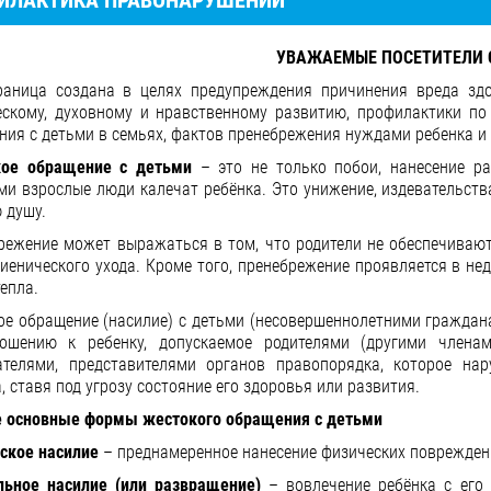
ИЛАКТИКА ПРАВОНАРУШЕНИЙ
УВАЖАЕМЫЕ ПОСЕТИТЕЛИ 
раница создана в целях предупреждения причинения вреда здор
ескому, духовному и нравственному развитию, профилактики п
ния с детьми в семьях, фактов пренебрежения нуждами ребенка и 
ое обращение с детьми
– это не только побои, нанесение ра
ми взрослые люди калечат ребёнка. Это унижение, издевательст
 душу.
режение может выражаться в том, что родители не обеспечиваю
гиенического ухода. Кроме того, пренебрежение проявляется в не
тепла.
ое обращение (насилие) с детьми (несовершеннолетними граждана
ошению к ребенку, допускаемое родителями (другими членами
ателями, представителями органов правопорядка, которое на
, ставя под угрозу состояние его здоровья или развития.
 основные формы жестокого обращения с детьми
ское насилие
– преднамеренное нанесение физических поврежден
льное насилие (или развращение)
– вовлечение ребёнка с его 