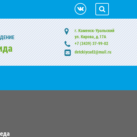
г. Каменск-Уральский
ул. Кирова, д.17А
ЖДЕНИЕ
+7 (3439) 37-99-02
ида
detckiycad2@mail.ru
реда