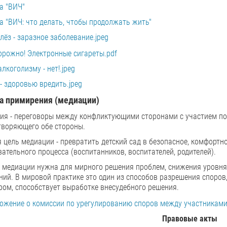
а "ВИЧ"
а "ВИЧ: что делать, чтобы продолжать жить"
лёз - заразное заболевание.jpeg
орожно! Электронные сигареты.pdf
лкоголизму - нет!.jpeg
- здоровью вредить.jpeg
а примирения (медиации)
ия - переговоры между конфликтующими сторонами с участием пос
творяющего обе стороны.
 цель медиации - превратить детский сад в безопасное, комфортн
ательного процесса (воспитанников, воспитателей, родителей).
 медиации нужна для мирного решения проблем, снижения уровня 
ий. В мировой практике это один из способов разрешения споров
ром, способствует выработке внесудебного решения.
ожение о комиссии по урегулированию споров между участникам
Правовые акты