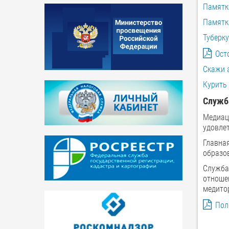
Памятк
Памятк
Туберку
Ост
Скажи а
Курить 
Служб
Медиац
удовле
Главная
образов
Служба
отношен
медито
Пол