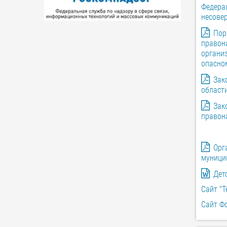
Федера
несове
Пор
правон
органи
опасно
Зак
област
Зак
правон
Орг
муници
Дет
Сайт "Т
Сайт Ф