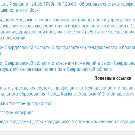
льный закон от 24.06.1999г. № 120-ФЗ "Об основах системы проф
ршеннолетних".docx
ядок межведомственного взаимодействия органов и учреждений с
арушений несовершеннолетних и иных органов и организаций в Св
зации индивидуальной профилактической работы несовершенноле
м положении
он Свердловской области о профилактике безнадзорности и прав
и
он Свердловской области о внесении изменений в закон Свердловс
арушений несовершеннолетних в Свердловской области"
Полезные ссылки
аны и учреждения системы профилактики безнадзорности и право
пального образования "Город Каменск-Уральский" (по Синарскому 
ский телефон доверия.doc
елефон доверия"
онда поддержки детей находящихся в сложной жизненной ситуаци