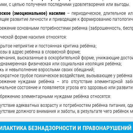
ыми, с целью получения последними удовлетворения или выгоды.
еское (эмоциональное) насилие
– периодическое, длительное ил
ящее развитие личности и приводящее к формированию патологиче
режение основными потребностями ребенка (заброшенность, бесп
ческой форме насилия относятся:
крытое неприятие и постоянная критика ребёнка;
розы в адрес ребёнка в словесной форме;
мечания, высказанные в оскорбительной форме, унижающие достои
еднамеренная физическая или социальная изоляция ребёнка;
жь и невыполнение взрослыми своих обещаний;
нократное грубое психическое воздействие, вызывающее у ребёнка
режение нуждами ребёнка – это отсутствие элементарной забо
нальное состояние и появляется угроза его здоровью или развити
ебрежению элементарными нуждами ребёнка относятся:
сутствие адекватных возрасту и потребностям ребёнка питания, о
сутствие должного внимания и заботы, в результате чего ребёнок 
ИЛАКТИКА БЕЗНАДЗОРНОСТИ И ПРАВОНАРУШЕНИЙ