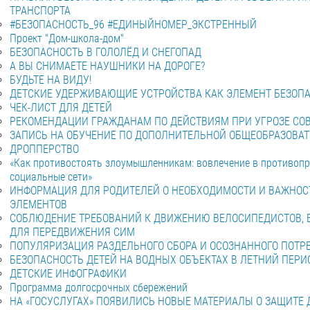
ТРАНСПОРТА
#БЕЗОПАСНОСТЬ_96 #ЕДИНЫЙНОМЕР_ЭКСТРЕННЫЙ
Проект "Дом-школа-дом"
БЕЗОПАСНОСТЬ В ГОЛОЛЁД И СНЕГОПАД
А ВЫ СНИМАЕТЕ НАУШНИКИ НА ДОРОГЕ?
БУДЬТЕ НА ВИДУ!
ДЕТСКИЕ УДЕРЖИВАЮЩИЕ УСТРОЙСТВА КАК ЭЛЕМЕНТ БЕЗОПА
ЧЕК-ЛИСТ ДЛЯ ДЕТЕЙ
РЕКОМЕНДАЦИИ ГРАЖДАНАМ ПО ДЕЙСТВИЯМ ПРИ УГРОЗЕ СОВ
ЗАПИСЬ НА ОБУЧЕНИЕ ПО ДОПОЛНИТЕЛЬНОЙ ОБЩЕОБРАЗОВА
ДРОППЕРСТВО
«Как противостоять злоумышленникам: вовлечение в противопр
социальные сети»
ИНФОРМАЦИЯ ДЛЯ РОДИТЕЛЕЙ О НЕОБХОДИМОСТИ И ВАЖНО
ЭЛЕМЕНТОВ
СОБЛЮДЕНИЕ ТРЕБОВАНИЙ К ДВИЖЕНИЮ ВЕЛОСИПЕДИСТОВ, 
ДЛЯ ПЕРЕДВИЖЕНИЯ СИМ
ПОПУЛЯРИЗАЦИЯ РАЗДЕЛЬНОГО СБОРА И ОСОЗНАННОГО ПОТР
БЕЗОПАСНОСТЬ ДЕТЕЙ НА ВОДНЫХ ОБЪЕКТАХ В ЛЕТНИЙ ПЕРИ
ДЕТСКИЕ ИНФОГРАФИКИ
Программа долгосрочных сбережений
НА «ГОСУСЛУГАХ» ПОЯВИЛИСЬ НОВЫЕ МАТЕРИАЛЫ О ЗАЩИТЕ Д