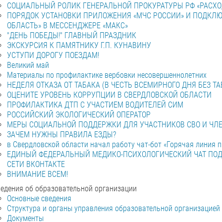
СОЦИАЛЬНЫЙ РОЛИК ГЕНЕРАЛЬНОЙ ПРОКУРАТУРЫ РФ «РАСХ
ПОРЯДОК УСТАНОВКИ ПРИЛОЖЕНИЯ «МЧС РОССИИ» И ПОДКЛЮ
ОБЛАСТЬ» В МЕССЕНДЖЕРЕ «МАКС»
"ДЕНЬ ПОБЕДЫ!" ГЛАВНЫЙ ПРАЗДНИК
ЭКСКУРСИЯ К ПАМЯТНИКУ Г.П. КУНАВИНУ
УСТУПИ ДОРОГУ ПОЕЗДАМ!
Великий май
Материалы по профилактике вербовки несовершеннолетних
НЕДЕЛЯ ОТКАЗА ОТ ТАБАКА (В ЧЕСТЬ ВСЕМИРНОГО ДНЯ БЕЗ ТА
ОЦЕНИТЕ УРОВЕНЬ КОРРУПЦИИ В СВЕРДЛОВСКОЙ ОБЛАСТИ
ПРОФИЛАКТИКА ДТП С УЧАСТИЕМ ВОДИТЕЛЕЙ СИМ
РОССИЙСКИЙ ЭКОЛОГИЧЕСКИЙ ОПЕРАТОР
МЕРЫ СОЦИАЛЬНОЙ ПОДДЕРЖКИ ДЛЯ УЧАСТНИКОВ СВО И ЧЛЕ
ЗАЧЕМ НУЖНЫ ПРАВИЛА ЕЗДЫ?
в Свердловской области начал работу чат-бот «Горячая линия 
ЕДИНЫЙ ФЕДЕРАЛЬНЫЙ МЕДИКО-ПСИХОЛОГИЧЕСКИЙ ЧАТ ПОД
СЕТИ ВКОНТАКТЕ
ВНИМАНИЕ ВСЕМ!
едения об образовательной организации
Основные сведения
Структура и органы управления образовательной организацией
Документы