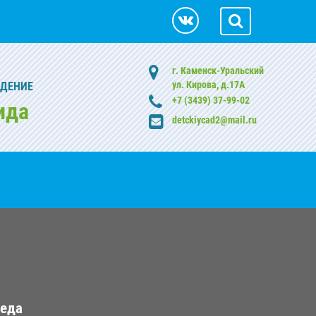
г. Каменск-Уральский
ул. Кирова, д.17А
ЖДЕНИЕ
+7 (3439) 37-99-02
ида
detckiycad2@mail.ru
реда