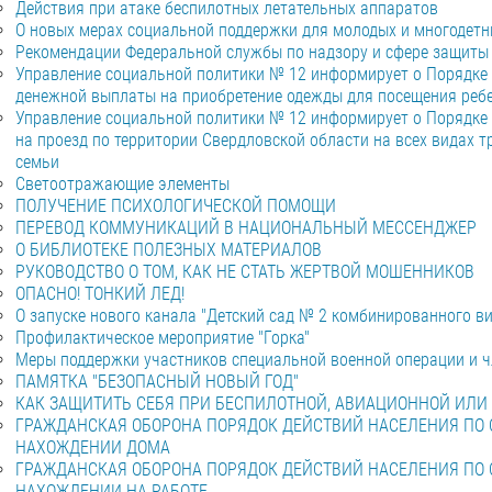
Действия при атаке беспилотных летательных аппаратов
О новых мерах социальной поддержки для молодых и многодетн
Рекомендации Федеральной службы по надзору и сфере защиты 
Управление социальной политики № 12 информирует о Порядке 
денежной выплаты на приобретение одежды для посещения реб
Управление социальной политики № 12 информирует о Порядке 
на проезд по территории Свердловской области на всех видах т
семьи
Светоотражающие элементы
ПОЛУЧЕНИЕ ПСИХОЛОГИЧЕСКОЙ ПОМОЩИ
ПЕРЕВОД КОММУНИКАЦИЙ В НАЦИОНАЛЬНЫЙ МЕССЕНДЖЕР
О БИБЛИОТЕКЕ ПОЛЕЗНЫХ МАТЕРИАЛОВ
РУКОВОДСТВО О ТОМ, КАК НЕ СТАТЬ ЖЕРТВОЙ МОШЕННИКОВ
ОПАСНО! ТОНКИЙ ЛЕД!
О запуске нового канала "Детский сад № 2 комбинированного в
Профилактическое мероприятие "Горка"
Меры поддержки участников специальной военной операции и ч
ПАМЯТКА "БЕЗОПАСНЫЙ НОВЫЙ ГОД"
КАК ЗАЩИТИТЬ СЕБЯ ПРИ БЕСПИЛОТНОЙ, АВИАЦИОННОЙ ИЛИ 
ГРАЖДАНСКАЯ ОБОРОНА ПОРЯДОК ДЕЙСТВИЙ НАСЕЛЕНИЯ ПО
НАХОЖДЕНИИ ДОМА
ГРАЖДАНСКАЯ ОБОРОНА ПОРЯДОК ДЕЙСТВИЙ НАСЕЛЕНИЯ ПО
НАХОЖДЕНИИ НА РАБОТЕ