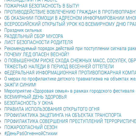
ПОЖАРНАЯ БЕЗОПАСНОСТЬ В БЫТУ!
ПРОТИВОДЕЙСТВИЕ ВОВЛЕЧЕНИЮ ГРАЖДАН В ПРОТИВОПРАВН
ОБ ОКАЗАНИИ ПОМОЩИ В АДРЕСНОМ ИНФОРМИРОВАНИИ МНО
ВСЕРОССИЙСКИЙ ОТКРЫТЫЙ УРОК КО ВСЕМИРНОМУ ДНЮ ГР
Праздник сильных
РАЗДЕЛЬНЫЙ СБОР МУСОРА
ЛИСТ БЕЗОПАСНОСТИ РОДИТЕЛЯ
Рекомендуемый порядок действий при поступлении сигнала рак
ПОЧЕМУ ЛЕД ОПАСЕН ВЕСНОЙ?
О ПОВЫШЕННОМ РИСКЕ СХОДА СНЕЖНЫХ МАСС, СОСУЛЕК, О
ТЯЖЕСТЬЮ НАЛЕДИ В ПЕРИОД ВЕСЕННЕЙ ОТТЕПЕЛИ
ФЕДЕРАЛЬНАЯ ИНФОРМАЦИОННАЯ ПРОТИВОПОЖАРНАЯ КОМПАН
О мерах по профилактике детского травматизма на объектах ж
ЗАЖГИ СИНИМ!
Мероприятие «Здоровая семья» в рамках городского фестиваля
ВСЕМИРНЫЙ ДЕНЬ ЗДОРОВЬЯ
БЕЗОПАСНОСТЬ У ОКНА
ПРАВИЛА ИСПОЛЬЗОВАНИЯ ОТКРЫТОГО ОГНЯ
ПРОФИЛАКТИКА ЗАЦЕПИНГА НА ОБЪЕКТАХ ТРАНСПОРТА
ПРОФИЛАКТИКА СОВЕРШЕНИЯ ПРЕСТУПЛЕНИЙ ТЕРРОРИСТИЧ
ПОЖАРООПАСНЫЙ СЕЗОН
#ДеньРабОгненнойСтихии