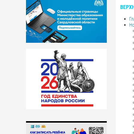
ВЕРХ
Гл
Но