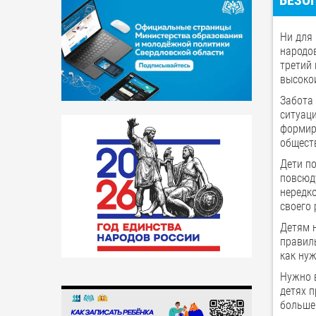
БЕЗО
Ни для 
народо
третий 
высоко
Забота
ситуац
формир
общест
Дети п
повсюд
нередк
своего 
Детям 
правил
как нуж
Нужно 
детях п
больше