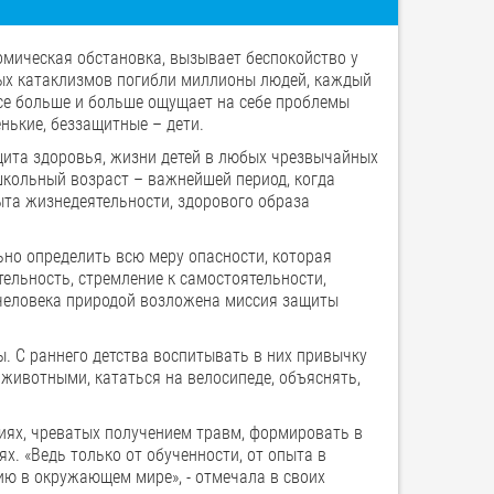
омическая обстановка, вызывает беспокойство у
ных катаклизмов погибли миллионы людей, каждый
 все больше и больше ощущает на себе проблемы
ькие, беззащитные – дети.
щита здоровья, жизни детей в любых чрезвычайных
школьный возраст – важнейшей период, когда
та жизнедеятельности, здорового образа
ьно определить всю меру опасности, которая
ельность, стремление к самостоятельности,
 человека природой возложена миссия защиты
. С раннего детства воспитывать в них привычку
животными, кататься на велосипеде, объяснять,
иях, чреватых получением травм, формировать в
х. «Ведь только от обученности, от опыта в
ию в окружающем мире», - отмечала в своих