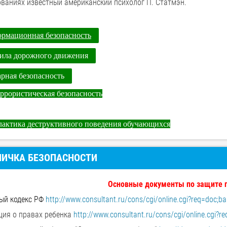
ованиях известный американский психолог П. Статмэн.
рмационная безопасность
ила дорожного движения
рная безопасность
ррористическая безопасность
актика деструктивного поведения
обучающихся
НИЧКА БЕЗОПАСНОСТИ
Основные документы по защите 
ый кодекс РФ
http://www.consultant.ru/cons/cgi/online.cgi?req=doc
ция о правах ребенка
http://www.consultant.ru/cons/cgi/online.cgi