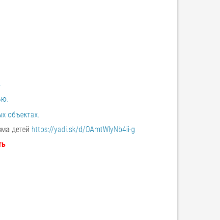
.
ью.
ых объектах.
зма детей
https://yadi.sk/d/OAmtWlyNb4ii-g
ть