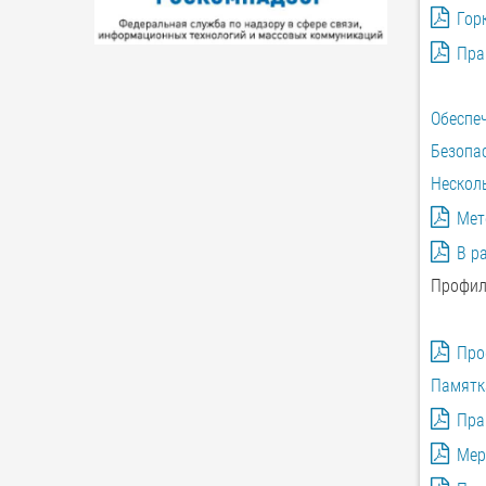
Гор
Пра
Обеспе
Безопас
Несколь
Мет
В р
Профил
Про
Памятк
Пра
Мер