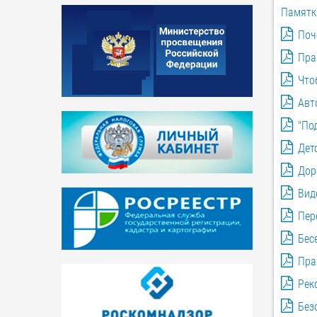
Памятка
Поч
Пра
Что
Авт
"По
Дет
Дор
Вид
Пер
Бес
Пра
Рек
Без