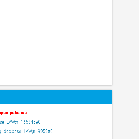
прав ребенка
;base=LAW;n=165345#0
?req=doc;base=LAW;n=9959#0