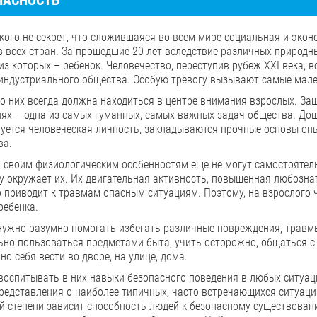
ПАСНОСТЬ
кого не секрет, что сложившаяся во всем мире социальная и экон
в всех стран. За прошедшие 20 лет вследствие различных природ
из которых – ребенок. Человечество, переступив рубеж XXI века,
индустриального общества. Особую тревогу вызывают самые мален
 о них всегда должна находиться в центре внимания взрослых. За
иях – одна из самых гуманных, самых важных задач общества. До
уется человеческая личность, закладываются прочные основы опы
ва.
о своим физиологическим особенностям еще не могут самостоятел
у окружает их. Их двигательная активность, повышенная любознат
о приводит к травмам опасным ситуациям. Поэтому, на взрослого
ребенка.
нужно разумно помогать избегать различные повреждения, травмы
ьно пользоваться предметами быта, учить осторожно, общаться с 
но себя вести во дворе, на улице, дома.
воспитывать в них навыки безопасного поведения в любых ситуац
редставления о наиболее типичных, часто встречающихся ситуация
й степени зависит способность людей к безопасному существован