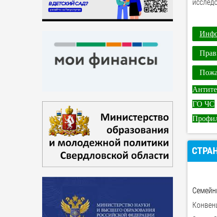
исслед
Инфо
Прав
Пожа
Антите
ГО ЧС
Профил
СТРА
Семейн
Конвен