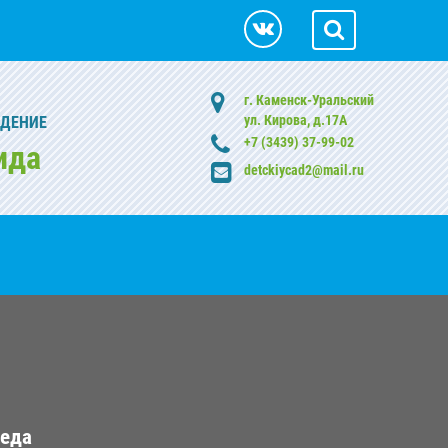
г. Каменск-Уральский
ул. Кирова, д.17А
ЖДЕНИЕ
+7 (3439) 37-99-02
ида
detckiycad2@mail.ru
реда