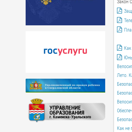
Закон 
Защ
Тел
Пла
Как
Юны
Велосип
Лето. К
Безопас
Безопас
Велосип
Обеспеч
Безопас
Как не 